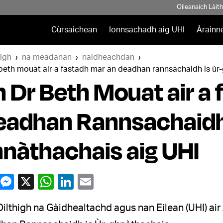
Oileanaich Làit
Cùrsaichean
Ionnsachadh aig UHI
Àrainn
igh
na meadanan
naidheachdan
beth mouat air a fastadh mar an deadhan rannsachaidh is ùr-
 Dr Beth Mouat air a
adhan Rannsachaidh 
nàthachais aig UHI
ilthigh na Gàidhealtachd agus nan Eilean (UHI) ai