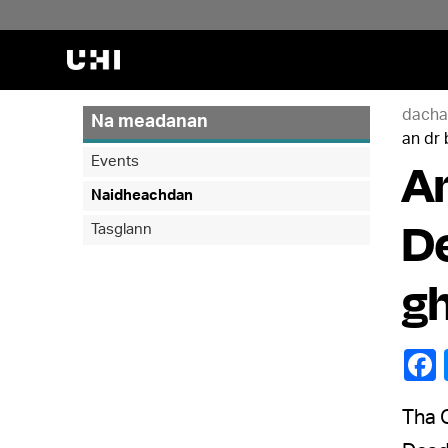
dacha
Na meadanan
an dr 
An
Events
Naidheachdan
De
Tasglann
gh
Tha O