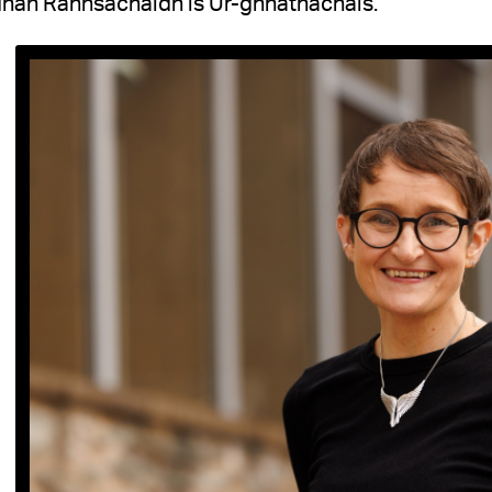
han Rannsachaidh is Ùr-ghnàthachais.