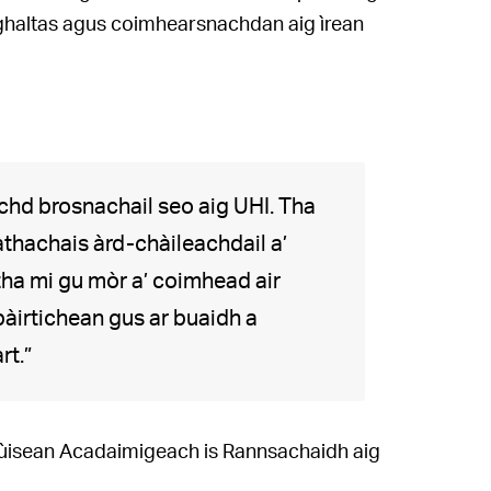
ghaltas agus coimhearsnachdan aig ìrean
euchd brosnachail seo aig UHI. Tha
àthachais àrd-chàileachdail a’
tha mi gu mòr a’ coimhead air
pàirtichean gus ar buaidh a
rt.”
Chùisean Acadaimigeach is Rannsachaidh aig