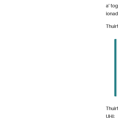
a’ to
ionad
Thuir
Thuir
UHI: