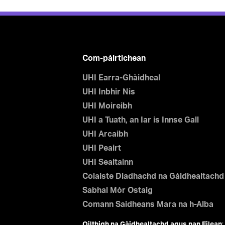
Com-pàirtichean
UHI Earra-Ghàidheal
UHI Inbhir Nis
UHI Moireibh
UHI a Tuath, an Iar is Innse Gall
UHI Arcaibh
UHI Peairt
UHI Sealtainn
Colaiste Diadhachd na Gàidhealtachd
Sabhal Mòr Ostaig
Comann Saidheans Mara na h-Alba
Oilthigh na Gàidhealtachd agus nan Eilean