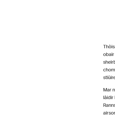
Thòis
obair
sheir
chom-
stiùi
Mar n
làidi
Ranns
airso