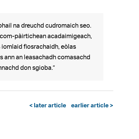
abhail na dreuchd cudromaich seo.
 na com-pàirtichean acadaimigeach,
 iomlaid fiosrachaidh, eòlas
us ann an leasachadh comasachd
nnachd don sgioba.”
< later article
earlier article >