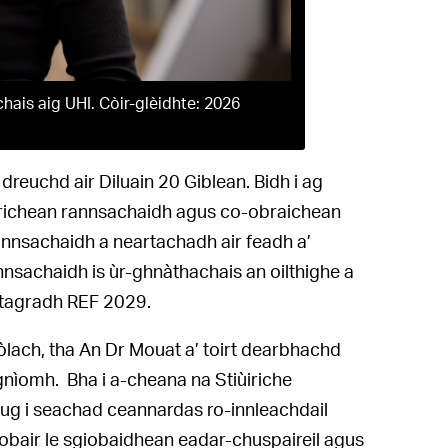
ais aig UHI. Còir-glèidhte: 2026
dreuchd air Diluain 20 Giblean. Bidh i ag
irichean rannsachaidh agus co-obraichean
nnsachaidh a neartachadh air feadh a’
nsachaidh is ùr-ghnàthachais an oilthighe a
 tagradh REF 2029.
lach, tha An Dr Mouat a’ toirt dearbhachd
nìomh. Bha i a-cheana na Stiùiriche
tug i seachad ceannardas ro-innleachdail
obair le sgiobaidhean eadar-chuspaireil agus