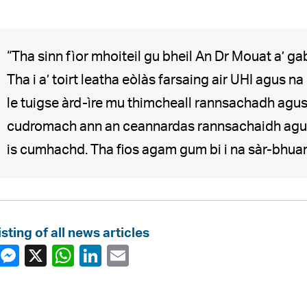
“Tha sinn fìor mhoiteil gu bheil An Dr Mouat a’ g
Tha i a’ toirt leatha eòlàs farsaing air UHI agus
le tuigse àrd-ìre mu thimcheall rannsachadh agus
cudromach ann an ceannardas rannsachaidh ag
is cumhachd. Tha fios agam gum bi i na sàr-bhua
isting of all news articles