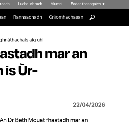
hreach
Luchd-obrach
Alumni
Eadar-theangaich
▼
]
ean
Rannsachadh
Gnìomhachasan
ghnàthachais aig uhi
 fastadh mar an
is Ùr-
22/04/2026
r An Dr Beth Mouat fhastadh mar an