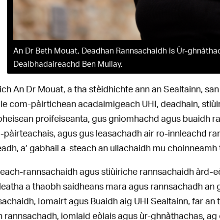
An Dr Beth Mouat, Deadhan Rannsachaidh is Ùr-ghnàthach
Dealbhadaireachd Ben Mullay.
ich An Dr Mouat, a tha stèidhichte ann an Sealtainn, san 
 le com-pàirtichean acadaimigeach UHI, deadhain, stiù
bheisean proifeiseanta, gus gnìomhachd agus buaidh ra
pàirteachais, agus gus leasachadh air ro-innleachd ran
readh, a’ gabhail a-steach an ullachaidh mu choinneamh
each-rannsachaidh agus stiùiriche rannsachaidh àrd-eò
r leatha a thaobh saidheans mara agus rannsachadh an g
achaidh, Iomairt agus Buaidh aig UHI Sealtainn, far an 
n rannsachadh, iomlaid eòlais agus ùr-ghnàthachas, ag 