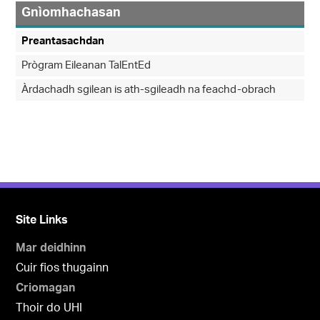
Gnìomhachasan
Preantasachdan
Prògram Eileanan TalEntEd
Àrdachadh sgilean is ath-sgileadh na feachd-obrach
Site Links
Mar deidhinn
Cuir fios thugainn
Criomagan
Thoir do UHI