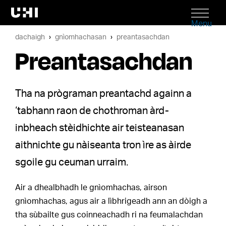
Menu
dachaigh
gnìomhachasan
preantasachdan
Preantasachdan
Tha na prògraman preantachd againn a
‘tabhann raon de chothroman àrd-
inbheach stèidhichte air teisteanasan
aithnichte gu nàiseanta tron ìre as àirde
sgoile gu ceuman urraim.
Air a dhealbhadh le gnìomhachas, airson
gnìomhachas, agus air a lìbhrigeadh ann an dòigh a
tha sùbailte gus coinneachadh ri na feumalachdan