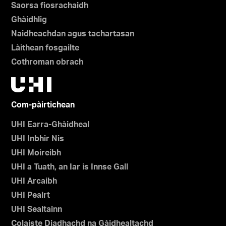
Saorsa fiosrachaidh
Ghàidhlig
Naidheachdan agus tachartasan
Làithean fosgailte
Cothroman obrach
Com-pàirtichean
UHI Earra-Ghàidheal
UHI Inbhir Nis
UHI Moireibh
UHI a Tuath, an Iar is Innse Gall
UHI Arcaibh
UHI Peairt
UHI Sealtainn
Colaiste Diadhachd na Gàidhealtachd