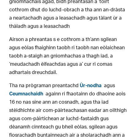
gnìomhachais agad, bidh preantasan a ‘toirt
cothrom dhut do luchd-obrach a tha ann an-dràsta
a neartachadh agus a leasachadh agus tàlant ùr a
thàladh agus a leasachadh
Airson a phreantas s e cothrom a th’ann sgilean
agus eòlas fhaighinn taobh ri taobh nan eòlaichean
taobh a-staigh an gnìomhachas a thagh iad, a
‘meudachadh èifeachdas agus a’ cur ri comas
adhartais dreuchdail.
Tha na prògraman preantachd
Ùr-nodha
agus
Ceumnachaidh
againn ri fhaotainn do dhaoine aois
16 no nas sine ann an cosnadh, agus tha iad
stèidhichte air com-pàirteachasan eadar an oilthigh
agus com-pàirtichean ar luchd-fastaidh gus
dèanamh cinnteach gu bheil eòlas, sgilean agus
fiosrachadh buntainneach air a sholarachadh ann a