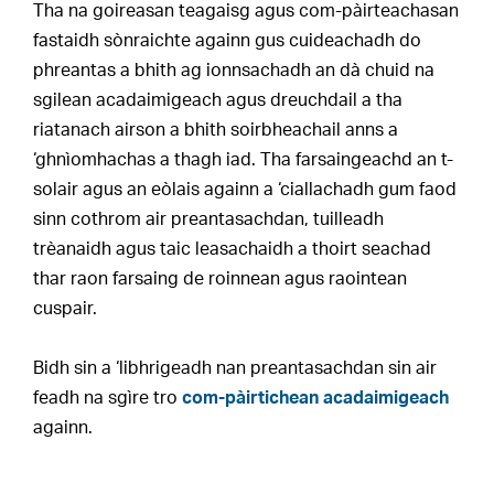
Tha na goireasan teagaisg agus com-pàirteachasan
fastaidh sònraichte againn gus cuideachadh do
phreantas a bhith ag ionnsachadh an dà chuid na
sgilean acadaimigeach agus dreuchdail a tha
riatanach airson a bhith soirbheachail anns a
‘ghnìomhachas a thagh iad. Tha farsaingeachd an t-
solair agus an eòlais againn a ‘ciallachadh gum faod
sinn cothrom air preantasachdan, tuilleadh
trèanaidh agus taic leasachaidh a thoirt seachad
thar raon farsaing de roinnean agus raointean
cuspair.
Bidh sin a ‘libhrigeadh nan preantasachdan sin air
feadh na sgìre tro
com-pàirtichean acadaimigeach
againn.