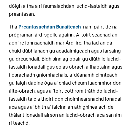
dòigh a tha a ri feumalachdan luchd-fastaidh agus
preantasan.
Tha
Preantasachdan Bunaiteach
nam pàirt de na
prògraman àrd-sgoile againn. A ‘toirt seachad an
aon ìre ionnsachaidh mar Àrd-ire, tha iad an dà
chuid dùbhlanach gu acadaimigeach agus farsaing
gu dreuchdail. Bidh sinn ag obair gu dlùth le luchd-
fastaidh ionadail gus eòlas obrach a fhaotainn agus
fiosrachadh gnìomhachais, a ‘dèanamh cinnteach
gu faigh daoine òga a’ chiad cheum luachmhor don
àite-obrach, agus a ‘toirt cothrom tràth do luchd-
fastaidh taic a thoirt don choimhearsnachd ionadail
aca agus a’ bhith a’ faicinn an ath ghinealach de
thàlant ionadail airson an luchd-obrach aca san àm
ri teachd.