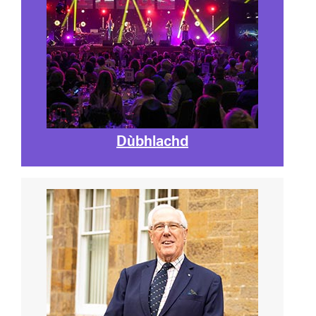
Dùbhlachd