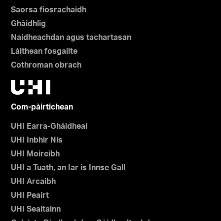
Saorsa fiosrachaidh
Ghàidhlig
Naidheachdan agus tachartasan
Làithean fosgailte
Cothroman obrach
Com-pàirtichean
UHI Earra-Ghàidheal
UHI Inbhir Nis
UHI Moireibh
UHI a Tuath, an Iar is Innse Gall
UHI Arcaibh
UHI Peairt
UHI Sealtainn