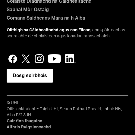
Colaiste Diadhachd na Gàidhealtachd
Sabhal Mòr Ostaig
Comann Saidheans Mara na h-Alba
Oilthigh na Gàidhealtachd agus nan Eilean
; com-pàirteachas
sònraichte de cholaistean agus ionadan rannsachaidh.
Desg seirbheis
© UHI
Oifis chlàraichte: Taigh UHI, Seann Rathad Pheairt, Inbhir Nis,
Alba IV2 3JH
Cuir fios thugainn
Aithris Ruigsinneachd