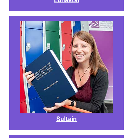
Lùnastal
Sultain