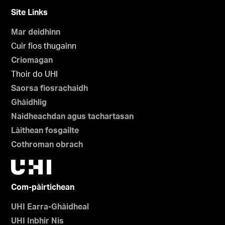
Site Links
Mar deidhinn
Cuir fios thugainn
Criomagan
Thoir do UHI
Saorsa fiosrachaidh
Ghàidhlig
Naidheachdan agus tachartasan
Làithean fosgailte
Cothroman obrach
Com-pàirtichean
UHI Earra-Ghàidheal
UHI Inbhir Nis