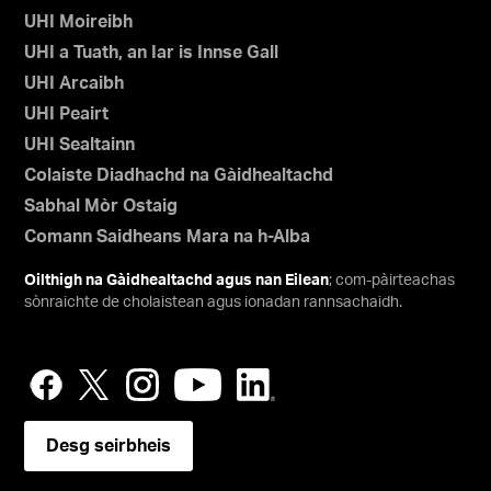
UHI Moireibh
UHI a Tuath, an Iar is Innse Gall
UHI Arcaibh
UHI Peairt
UHI Sealtainn
Colaiste Diadhachd na Gàidhealtachd
Sabhal Mòr Ostaig
Comann Saidheans Mara na h-Alba
Oilthigh na Gàidhealtachd agus nan Eilean
; com-pàirteachas
sònraichte de cholaistean agus ionadan rannsachaidh.
Desg seirbheis