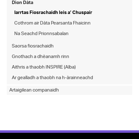
Dìon Dàta
Iarrtas Fiosrachaidh leis a’ Chuspair
Cothrom air Dàta Pearsanta Fhaicinn
Na Seachd Prionnsabalan
Saorsa fiosrachaidh
Gnothach a dhèanamh rinn
Aithris a thaobh INSPIRE (Alba)
Ar gealladh a thaobh na h-àrainneachd
Artaigilean companaidh