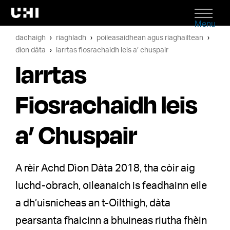
Menu
dachaigh
riaghladh
poileasaidhean agus riaghailtean
dìon dàta
iarrtas fiosrachaidh leis a’ chuspair
Iarrtas
Fiosrachaidh leis
a’ Chuspair
A rèir Achd Dìon Dàta 2018, tha còir aig
luchd-obrach, oileanaich is feadhainn eile
a dh’uisnicheas an t-Oilthigh, dàta
pearsanta fhaicinn a bhuineas riutha fhèin