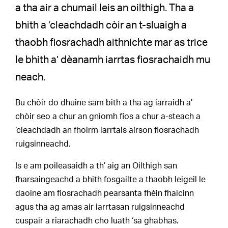
a tha air a chumail leis an oilthigh. Tha a
bhith a ’cleachdadh còir an t-sluaigh a
thaobh fiosrachadh aithnichte mar as trice
le bhith a’ dèanamh iarrtas fiosrachaidh mu
neach.
Bu chòir do dhuine sam bith a tha ag iarraidh a’
chòir seo a chur an gnìomh fios a chur a-steach a
‘cleachdadh an fhoirm iarrtais airson fiosrachadh
ruigsinneachd.
Is e am poileasaidh a th’ aig an Oilthigh san
fharsaingeachd a bhith fosgailte a thaobh leigeil le
daoine am fiosrachadh pearsanta fhèin fhaicinn
agus tha ag amas air iarrtasan ruigsinneachd
cuspair a riarachadh cho luath ‘sa ghabhas.