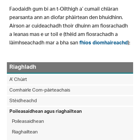
Faodaidh gum bi an t-Oilthigh a’ cumail chlàran
pearsanta ann an diofar phàirtean den bhuidhinn.
Airson ar cuideachadh thoir dhuinn am fiosrachadh
a leanas mas e ur toil e (thèid am fiosrachadh a
làimhseachadh mar a bha san
fhios dìomhaireachd
):
Riaghladh
A’ Chùirt
Comhairle Com-pàirteachais
Stèidheachd
Poileasaidhean agus riaghailtean
Poileasaidhean
Riaghailtean