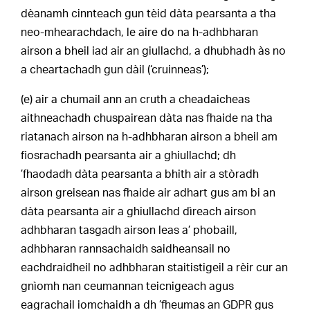
dèanamh cinnteach gun tèid dàta pearsanta a tha
neo-mhearachdach, le aire do na h-adhbharan
airson a bheil iad air an giullachd, a dhubhadh às no
a cheartachadh gun dàil (‘cruinneas’);
(e) air a chumail ann an cruth a cheadaicheas
aithneachadh chuspairean dàta nas fhaide na tha
riatanach airson na h-adhbharan airson a bheil am
fiosrachadh pearsanta air a ghiullachd; dh
’fhaodadh dàta pearsanta a bhith air a stòradh
airson greisean nas fhaide air adhart gus am bi an
dàta pearsanta air a ghiullachd dìreach airson
adhbharan tasgadh airson leas a’ phobaill,
adhbharan rannsachaidh saidheansail no
eachdraidheil no adhbharan staitistigeil a rèir cur an
gnìomh nan ceumannan teicnigeach agus
eagrachail iomchaidh a dh ’fheumas an GDPR gus