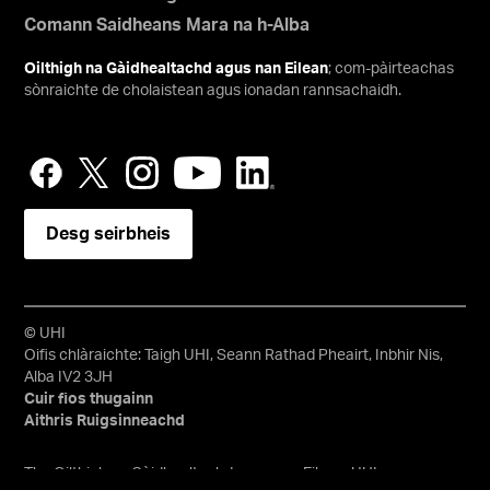
Comann Saidheans Mara na h-Alba
Oilthigh na Gàidhealtachd agus nan Eilean
; com-pàirteachas
sònraichte de cholaistean agus ionadan rannsachaidh.
Desg seirbheis
© UHI
Oifis chlàraichte: Taigh UHI, Seann Rathad Pheairt, Inbhir Nis,
Alba IV2 3JH
Cuir fios thugainn
Aithris Ruigsinneachd
Tha Oilthigh na Gàidhealtachd agus nan Eilean, UHI, na