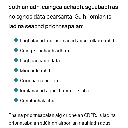
cothlamadh, cuingealachadh, sguabadh às
no sgrios dàta pearsanta. Gu h-iomlan is
iad na seachd prionnsapalan:
Laghalachd, cothromachd agus follaiseachd
Cuingealachadh adhbhar
Lùghdachadh dàta
Mionaideachd
Crìochan stòraidh
Iomlanachd agus dìomhaireachd
Cunntachalachd
Tha na prionnsabalan aig cridhe an GDPR; is iad na
prionnsabalan stiùiridh airson an riaghladh agus