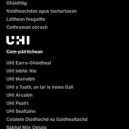
Ghàidhlig
Naidheachdan agus tachartasan
Làithean fosgailte
Cothroman obrach
Com-pàirtichean
UHI Earra-Ghàidheal
UHI Inbhir Nis
UHI Moireibh
UHI a Tuath, an Iar is Innse Gall
UHI Arcaibh
UHI Peairt
UHI Sealtainn
Colaiste Diadhachd na Gàidhealtachd
Sabhal Mòr Ostaig