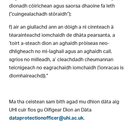
dìonadh còirichean agus saorsa dhaoine fa leth
(“cuingealachadh stòraidh”);
f) air an giullachd ann an dòigh a nì cinnteach à
tèarainteachd iomchaidh de dhàta pearsanta, a
’toirt a-steach dìon an aghaidh pròiseas neo-
dhligheach no mì-laghail agus an aghaidh call,
sgrios no milleadh, a’ cleachdadh cheumannan
teicnigeach no eagrachaidh iomchaidh (‘ionracas is
dìomhaireachd))."
Ma tha ceistean sam bith agad mu dhìon dàta aig
UHI cuir fios gu Oifigear Dìon an Dàta
dataprotectionofficer@uhi.ac.uk.