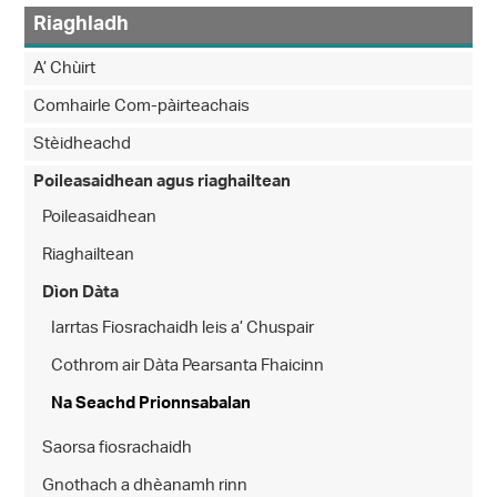
Riaghladh
A’ Chùirt
Comhairle Com-pàirteachais
Stèidheachd
Poileasaidhean agus riaghailtean
Poileasaidhean
Riaghailtean
Dìon Dàta
Iarrtas Fiosrachaidh leis a’ Chuspair
Cothrom air Dàta Pearsanta Fhaicinn
Na Seachd Prionnsabalan
Saorsa fiosrachaidh
Gnothach a dhèanamh rinn