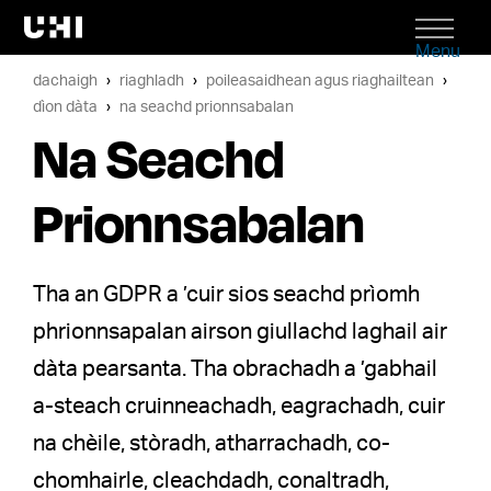
Menu
dachaigh
riaghladh
poileasaidhean agus riaghailtean
dìon dàta
na seachd prionnsabalan
Na Seachd
Prionnsabalan
Tha an GDPR a ’cuir sios seachd prìomh
phrionnsapalan airson giullachd laghail air
dàta pearsanta. Tha obrachadh a ’gabhail
a-steach cruinneachadh, eagrachadh, cuir
na chèile, stòradh, atharrachadh, co-
chomhairle, cleachdadh, conaltradh,