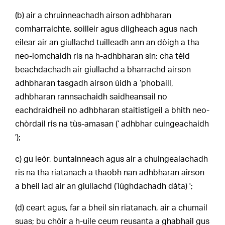
(b) air a chruinneachadh airson adhbharan
comharraichte, soilleir agus dligheach agus nach
eilear air an giullachd tuilleadh ann an dòigh a tha
neo-iomchaidh ris na h-adhbharan sin; cha tèid
beachdachadh air giullachd a bharrachd airson
adhbharan tasgadh airson ùidh a ’phobaill,
adhbharan rannsachaidh saidheansail no
eachdraidheil no adhbharan staitistigeil a bhith neo-
chòrdail ris na tùs-amasan (‘ adhbhar cuingeachaidh
’);
c) gu leòr, buntainneach agus air a chuingealachadh
ris na tha riatanach a thaobh nan adhbharan airson
a bheil iad air an giullachd (‘lùghdachadh dàta) ';
(d) ceart agus, far a bheil sin riatanach, air a chumail
suas; bu chòir a h-uile ceum reusanta a ghabhail gus