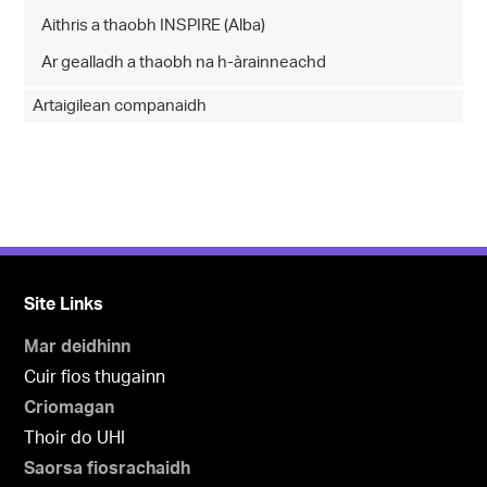
Aithris a thaobh INSPIRE (Alba)
Ar gealladh a thaobh na h-àrainneachd
Artaigilean companaidh
Site Links
Mar deidhinn
Cuir fios thugainn
Criomagan
Thoir do UHI
Saorsa fiosrachaidh