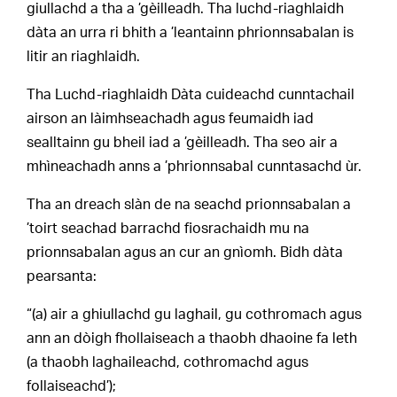
giullachd a tha a ’gèilleadh. Tha luchd-riaghlaidh
dàta an urra ri bhith a ’leantainn phrionnsabalan is
litir an riaghlaidh.
Tha Luchd-riaghlaidh Dàta cuideachd cunntachail
airson an làimhseachadh agus feumaidh iad
sealltainn gu bheil iad a ’gèilleadh. Tha seo air a
mhìneachadh anns a ’phrionnsabal cunntasachd ùr.
Tha an dreach slàn de na seachd prionnsabalan a
’toirt seachad barrachd fiosrachaidh mu na
prionnsabalan agus an cur an gnìomh. Bidh dàta
pearsanta:
“(a) air a ghiullachd gu laghail, gu cothromach agus
ann an dòigh fhollaiseach a thaobh dhaoine fa leth
(a thaobh laghaileachd, cothromachd agus
follaiseachd’);