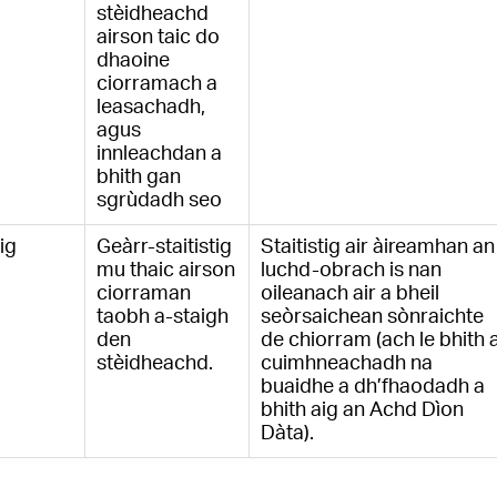
stèidheachd
airson taic do
dhaoine
ciorramach a
leasachadh,
agus
innleachdan a
bhith gan
sgrùdadh seo
tig
Geàrr-staitistig
Staitistig air àireamhan an
mu thaic airson
luchd-obrach is nan
ciorraman
oileanach air a bheil
taobh a-staigh
seòrsaichean sònraichte
den
de chiorram (ach le bhith a
stèidheachd.
cuimhneachadh na
buaidhe a dh’fhaodadh a
bhith aig an Achd Dìon
Dàta).