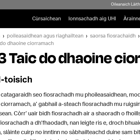
Oileanaich Làit
Cùrsaichean
Ionnsachadh aig UHI
Àrainn
h
poileasaidhean agus riaghailtean
saorsa fiosrachaidh
c do dhaoine ciorramach
3 Taic do dhaoine ci
-toisich
n catagaraidh seo fiosrachadh mu phoileasaidhean, mod
 ciorramach, a’ gabhail a-steach fiosrachadh mu ruigs
sean. Còrr’ uair bidh fiosrachadh air a shaoradh o fho
fiosrachadh a dh’fhaodadh, nan leigte ris e, droch bhuai
, slàinte cuirp no inntinn no sàbhailteachd duine sam b