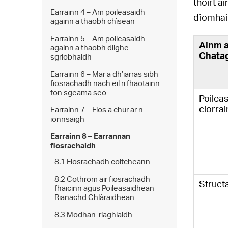
thoirt a
Earrainn 4 – Am poileasaidh
dìomhai
againn a thaobh chìsean
Earrainn 5 – Am poileasaidh
Ainm a
againn a thaobh dlighe-
Chata
sgrìobhaidh
Earrainn 6 – Mar a dh’iarras sibh
fiosrachadh nach eil ri fhaotainn
fon sgeama seo
Poilea
ciorra
Earrainn 7 – Fios a chur ar n-
ionnsaigh
Earrainn 8 – Earrannan
fiosrachaidh
8.1 Fiosrachadh coitcheann
8.2 Cothrom air fiosrachadh
Structa
fhaicinn agus Poileasaidhean
Rianachd Chlàraidhean
8.3 Modhan-riaghlaidh