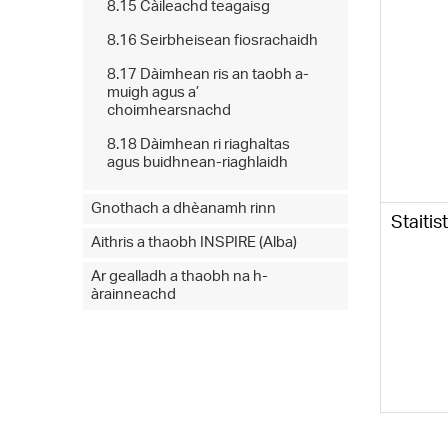
8.15 Càileachd teagaisg
8.16 Seirbheisean fiosrachaidh
8.17 Dàimhean ris an taobh a-
muigh agus a’
choimhearsnachd
8.18 Dàimhean ri riaghaltas
agus buidhnean-riaghlaidh
Gnothach a dhèanamh rinn
Staitis
Aithris a thaobh INSPIRE (Alba)
Ar gealladh a thaobh na h-
àrainneachd