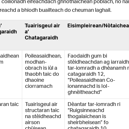
ir coilionadh èifeachdach ghnothaichean poblach, no n
reachd a bhiodh buailteach do cheuman laghail.
’
Tuairisgeul air
Eisimpleirean/Nòtaiche
garaidh
a’
Chatagaraidh
saidhean
Poileasaidhean,
Faodaidh gum bi
im
modhan-
stèidheachdan ag iarraidh
obrach is iùl a
tar-iomradh a dhèanamh r
thaobh taic do
catagaraidh 12,
dhaoine
“Poileasaidhean Co-
ciorramach
ionannachd is Iol-
ghnèitheachd”
ran taic
Tuairisgeul air
Dèantar tar-iomradh ri
structaran taic
“Ruigsinneachd
na stèidheachd
thogalaichean is
airson
sheirbheisean” fo
chùisean
chatagaraidh 10,