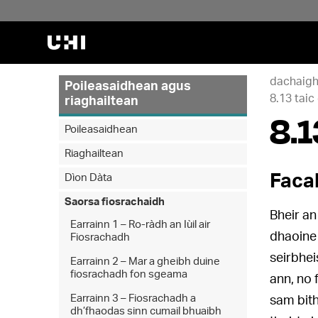
dachaig
Poileasaidhean agus
8.13 tai
riaghailtean
8.1
Poileasaidhean
Riaghailtean
Facal
Dìon Dàta
Saorsa fiosrachaidh
Bheir a
Earrainn 1 – Ro-ràdh an Iùil air
dhaoine
Fiosrachadh
seirbhei
Earrainn 2 – Mar a gheibh duine
fiosrachadh fon sgeama
ann, no 
Earrainn 3 – Fiosrachadh a
sam bith
dh’fhaodas sinn cumail bhuaibh