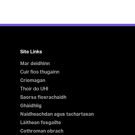
Site Links
Mar deidhinn
Cuir fios thugainn
Criomagan
Thoir do UHI
Saorsa fiosrachaidh
Ghàidhlig
Naidheachdan agus tachartasan
Làithean fosgailte
Cothroman obrach