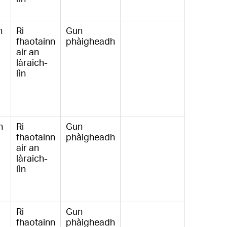
n
Ri
Gun
fhaotainn
phàigheadh
air an
làraich-
lìn
n
Ri
Gun
fhaotainn
phàigheadh
air an
làraich-
lìn
Ri
Gun
fhaotainn
phàigheadh