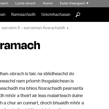
hreach
Luchd-obrach
Alumni
Eadar-theangaich
▼
]
ean
Rannsachadh
Gnìomhachasan
earrainn 8 – earrannan fiosrachaidh
orramach
han-obrach is taic na stèidheachd do
inneachd nam prìomh thogalaichean is
illseachadh ma bhios fiosrachadh pearsanta
dh mhòr a thoirt air leas malairteach duine
ith a chur an cunnart, droch bhuaidh mhòr a