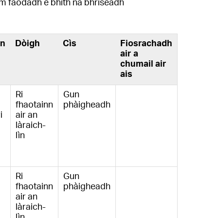
am faodadh e bhith na bhriseadh
an
Dòigh
Cìs
Fiosrachadh
air a
chumail air
ais
Ri
Gun
fhaotainn
phàigheadh
i
air an
làraich-
lìn
Ri
Gun
fhaotainn
phàigheadh
air an
làraich-
lìn