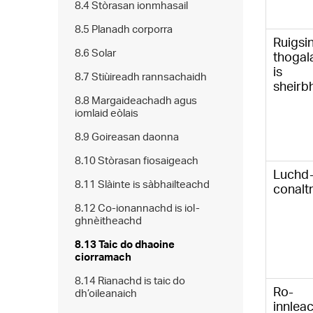
8.4 Stòrasan ionmhasail
8.5 Planadh corporra
Ruigsi
8.6 Solar
thogal
is
8.7 Stiùireadh rannsachaidh
sheirb
8.8 Margaideachadh agus
iomlaid eòlais
8.9 Goireasan daonna
8.10 Stòrasan fiosaigeach
Luchd
8.11 Slàinte is sàbhailteachd
conalt
8.12 Co-ionannachd is iol-
ghnèitheachd
8.13 Taic do dhaoine
ciorramach
8.14 Rianachd is taic do
Ro-
dh’oileanaich
innlea