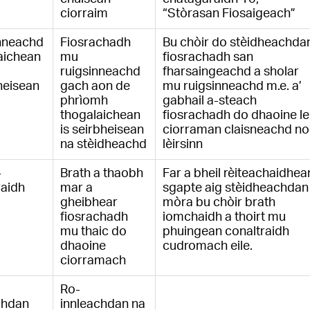
ciorraim
“Stòrasan Fiosaigeach”
nneachd
Fiosrachadh
Bu chòir do stèidheachda
aichean
mu
fiosrachadh san
ruigsinneachd
fharsaingeachd a sholar
heisean
gach aon de
mu ruigsinneachd m.e. a’
phrìomh
gabhail a-steach
thogalaichean
fiosrachadh do dhaoine le
is seirbheisean
ciorraman claisneachd no
na stèidheachd
lèirsinn
-
Brath a thaobh
Far a bheil rèiteachaidhea
raidh
mar a
sgapte aig stèidheachdan
gheibhear
mòra bu chòir brath
fiosrachadh
iomchaidh a thoirt mu
mu thaic do
phuingean conaltraidh
dhaoine
cudromach eile.
ciorramach
Ro-
chdan
innleachdan na