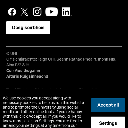
Desg seirbheis
© UHI
Oifis chlàraichte: Taigh UHI, Seann Rathad Pheairt, Inbhir Nis,
Alba IV2 3JH
Cuir fios thugainn
Aithris Ruigsinneachd
Tha Oilthigh na Gàidhealtachd agus nan Eilean, UHI, na
teirmichean sin sa Bheurla agus an suaicheantas bheanntan
We use cookies you accept along with
agus uisge uile nan comharraidhean malairt agus/no nan
necessary cookies to help us run this website
Accept all
and to promote the university using social
comharraidhean malairt clàraichte aig Oilthigh na
media and other online tools. If you’re happy
Gàidhealtachd agus nan Eilean. Chompanaidh earranta
with this, click Accept all. If you would like to
clàraichte an Alba, Àir. 148203. Àireamh Charthannais
know more, click on Settings. You are free to
Settings
Albannaich Chlàraichte SC022228, Àireamh VAT 663990005.
amend your settings at any time from our