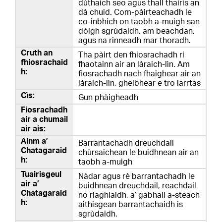
dùthaich seo agus thall thairis an
dà chuid. Com-pàirteachadh le
co-inbhich on taobh a-muigh san
dòigh sgrùdaidh, am beachdan,
agus na rinneadh mar thoradh.
Tha pàirt den fhiosrachadh ri
fhaotainn air an làraich-lìn. Am
fiosrachadh nach fhaighear air an
làraich-lìn, gheibhear e tro iarrtas
Gun phàigheadh
Barrantachadh dreuchdail
chùrsaichean le buidhnean air an
taobh a-muigh
Nàdar agus rè barrantachadh le
buidhnean dreuchdail, reachdail
no riaghlaidh, a’ gabhail a-steach
aithisgean barrantachaidh is
sgrùdaidh.