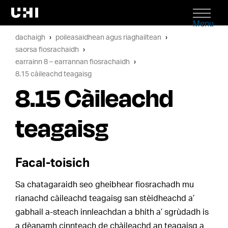
Menu
dachaigh
poileasaidhean agus riaghailtean
saorsa fiosrachaidh
earrainn 8 – earrannan fiosrachaidh
8.15 càileachd teagaisg
8.15 Càileachd
teagaisg
Facal-toisich
Sa chatagaraidh seo gheibhear fiosrachadh mu
rianachd càileachd teagaisg san stèidheachd a’
gabhail a-steach innleachdan a bhith a’ sgrùdadh is
a dèanamh cinnteach de chàileachd an teagaisg a