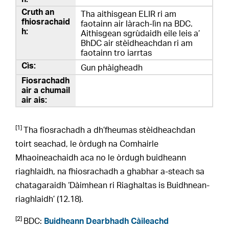
Tha aithisgean ELIR ri am
faotainn air làrach-lìn na BDC.
Aithisgean sgrùdaidh eile leis a’
BhDC air stèidheachdan ri am
faotainn tro iarrtas
Gun phàigheadh
[1]
Tha fiosrachadh a dh’fheumas stèidheachdan
toirt seachad, le òrdugh na Comhairle
Mhaoineachaidh aca no le òrdugh buidheann
riaghlaidh, na fhiosrachadh a ghabhar a-steach sa
chatagaraidh ‘Dàimhean ri Riaghaltas is Buidhnean-
riaghlaidh’ (12.18).
[2]
BDC:
Buidheann Dearbhadh Càileachd