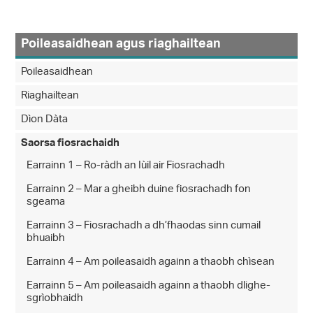
Poileasaidhean agus riaghailtean
Poileasaidhean
Riaghailtean
Dìon Dàta
Saorsa fiosrachaidh
Earrainn 1 – Ro-ràdh an Iùil air Fiosrachadh
Earrainn 2 – Mar a gheibh duine fiosrachadh fon
sgeama
Earrainn 3 – Fiosrachadh a dh’fhaodas sinn cumail
bhuaibh
Earrainn 4 – Am poileasaidh againn a thaobh chìsean
Earrainn 5 – Am poileasaidh againn a thaobh dlighe-
sgrìobhaidh