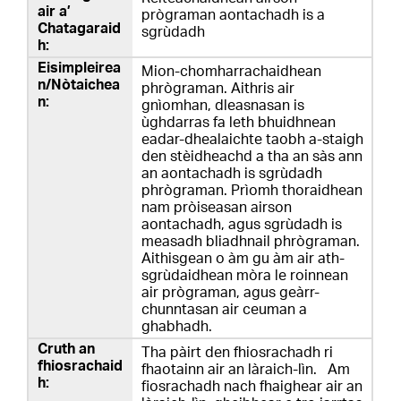
prògraman aontachadh is a
sgrùdadh
Mion-chomharrachaidhean
phrògraman. Aithris air
gnìomhan, dleasnasan is
ùghdarras fa leth bhuidhnean
eadar-dhealaichte taobh a-staigh
den stèidheachd a tha an sàs ann
an aontachadh is sgrùdadh
phrògraman. Prìomh thoraidhean
nam pròiseasan airson
aontachadh, agus sgrùdadh is
measadh bliadhnail phrògraman.
Aithisgean o àm gu àm air ath-
sgrùdaidhean mòra le roinnean
air prògraman, agus geàrr-
chunntasan air ceuman a
ghabhadh.
Tha pàirt den fhiosrachadh ri
fhaotainn air an làraich-lìn. Am
fiosrachadh nach fhaighear air an