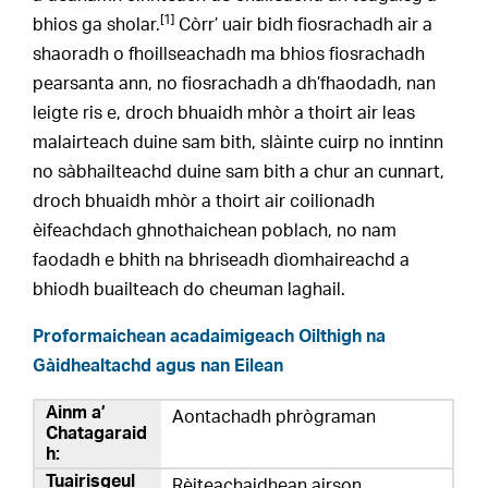
[1]
bhios ga sholar.
Còrr’ uair bidh fiosrachadh air a
shaoradh o fhoillseachadh ma bhios fiosrachadh
pearsanta ann, no fiosrachadh a dh’fhaodadh, nan
leigte ris e, droch bhuaidh mhòr a thoirt air leas
malairteach duine sam bith, slàinte cuirp no inntinn
no sàbhailteachd duine sam bith a chur an cunnart,
droch bhuaidh mhòr a thoirt air coilionadh
èifeachdach ghnothaichean poblach, no nam
faodadh e bhith na bhriseadh dìomhaireachd a
bhiodh buailteach do cheuman laghail.
Proformaichean acadaimigeach Oilthigh na
Gàidhealtachd agus nan Eilean
Aontachadh phrògraman
Rèiteachaidhean airson