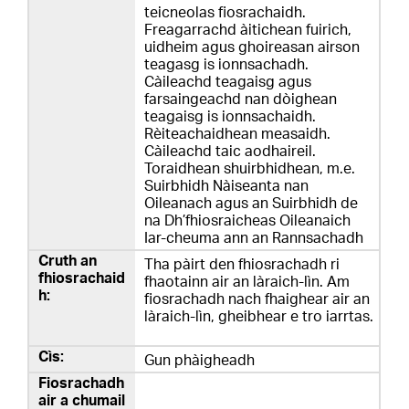
teicneolas fiosrachaidh.
Freagarrachd àitichean fuirich,
uidheim agus ghoireasan airson
teagasg is ionnsachadh.
Càileachd teagaisg agus
farsaingeachd nan dòighean
teagaisg is ionnsachaidh.
Rèiteachaidhean measaidh.
Càileachd taic aodhaireil.
Toraidhean shuirbhidhean, m.e.
Suirbhidh Nàiseanta nan
Oileanach agus an Suirbhidh de
na Dh’fhiosraicheas Oileanaich
Iar-cheuma ann an Rannsachadh
Tha pàirt den fhiosrachadh ri
fhaotainn air an làraich-lìn. Am
fiosrachadh nach fhaighear air an
làraich-lìn, gheibhear e tro iarrtas.
Gun phàigheadh