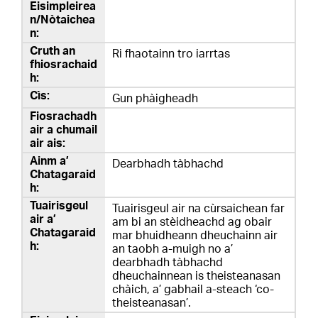
Ri fhaotainn tro iarrtas
Gun phàigheadh
Dearbhadh tàbhachd
Tuairisgeul air na cùrsaichean far
am bi an stèidheachd ag obair
mar bhuidheann dheuchainn air
an taobh a-muigh no a’
dearbhadh tàbhachd
dheuchainnean is theisteanasan
chàich, a’ gabhail a-steach ‘co-
theisteanasan’.