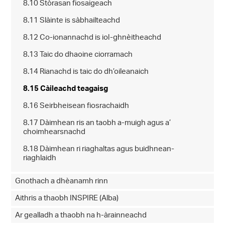
8.10 Stòrasan fiosaigeach
8.11 Slàinte is sàbhailteachd
8.12 Co-ionannachd is iol-ghnèitheachd
8.13 Taic do dhaoine ciorramach
8.14 Rianachd is taic do dh’oileanaich
8.15 Càileachd teagaisg
8.16 Seirbheisean fiosrachaidh
8.17 Dàimhean ris an taobh a-muigh agus a’
choimhearsnachd
8.18 Dàimhean ri riaghaltas agus buidhnean-
riaghlaidh
Gnothach a dhèanamh rinn
Aithris a thaobh INSPIRE (Alba)
Ar gealladh a thaobh na h-àrainneachd