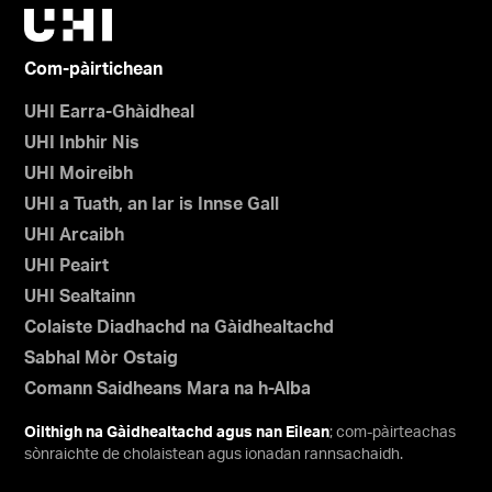
Com-pàirtichean
UHI Earra-Ghàidheal
UHI Inbhir Nis
UHI Moireibh
UHI a Tuath, an Iar is Innse Gall
UHI Arcaibh
UHI Peairt
UHI Sealtainn
Colaiste Diadhachd na Gàidhealtachd
Sabhal Mòr Ostaig
Comann Saidheans Mara na h-Alba
Oilthigh na Gàidhealtachd agus nan Eilean
; com-pàirteachas
sònraichte de cholaistean agus ionadan rannsachaidh.