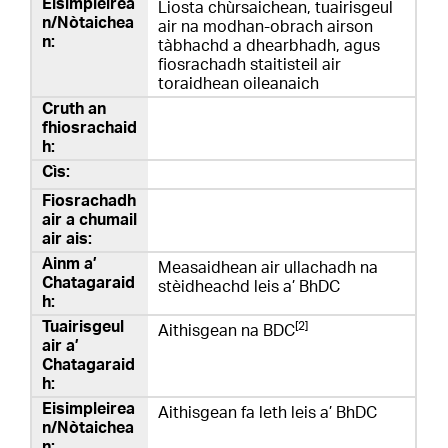
Liosta chùrsaichean, tuairisgeul
air na modhan-obrach airson
tàbhachd a dhearbhadh, agus
fiosrachadh staitisteil air
toraidhean oileanaich
Measaidhean air ullachadh na
stèidheachd leis a’ BhDC
[2]
Aithisgean na BDC
Aithisgean fa leth leis a’ BhDC