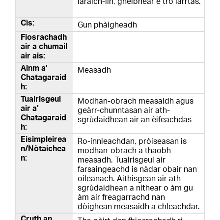
làraich-lìn, gheibhear e tro iarrtas.
Gun phàigheadh
Measadh
Modhan-obrach measaidh agus
geàrr-chunntasan air ath-
sgrùdaidhean air an èifeachdas
Ro-innleachdan, pròiseasan is
modhan-obrach a thaobh
measadh. Tuairisgeul air
farsaingeachd is nàdar obair nan
oileanach. Aithisgean air ath-
sgrùdaidhean a nithear o àm gu
àm air freagarrachd nan
dòighean measaidh a chleachdar.