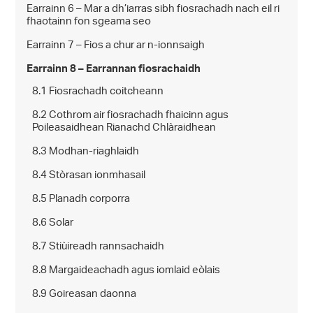
Earrainn 6 – Mar a dh’iarras sibh fiosrachadh nach eil ri
fhaotainn fon sgeama seo
Earrainn 7 – Fios a chur ar n-ionnsaigh
Earrainn 8 – Earrannan fiosrachaidh
8.1 Fiosrachadh coitcheann
8.2 Cothrom air fiosrachadh fhaicinn agus
Poileasaidhean Rianachd Chlàraidhean
8.3 Modhan-riaghlaidh
8.4 Stòrasan ionmhasail
8.5 Planadh corporra
8.6 Solar
8.7 Stiùireadh rannsachaidh
8.8 Margaideachadh agus iomlaid eòlais
8.9 Goireasan daonna