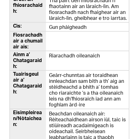
Tha pàirt den fhiosrachadh ri
fhaotainn air an làraich-lìn. Am
fiosrachadh nach fhaighear air an
làraich-lìn, gheibhear e tro iarrtas.
Gun phàigheadh
Riarachadh oileanaich
Geàrr-chunntas air toraidhean
innleachdan sam bith a th’ aig an
stèidheachd a bhith a’ tomhas
cho riaraichte ’s a tha oileanaich
leis na dh’fhiosraich iad ann am
foghlam àrd-ìre
Beachdan oileanaich air:
Rèiteachaidhean airson iùl, taic is
stiùireadh acadaimigeach is
oideachail. Seirbheisean
leabharlainn is taic a thaobh