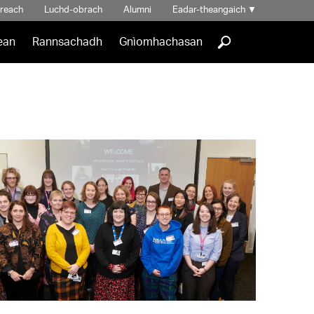
hreach
Luchd-obrach
Alumni
Eadar-theangaich
▼
]
ean
Rannsachadh
Gnìomhachasan