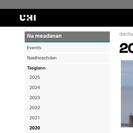
dacha
Na meadanan
2
Events
Naidheachdan
A
Tasglann
n
2025
t
2024
-
2023
O
i
2022
l
2021
t
2020