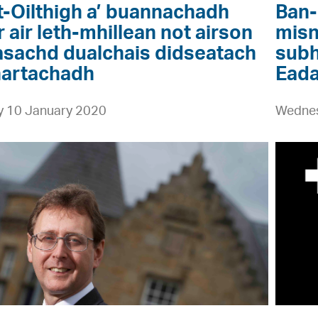
n
t-Oilthigh a’ buannachadh
Ban-
n
r air leth-mhillean not airson
misn
a
asachd dualchais didseatach
subh
r
artachadh
Eada
d
a
y 10 January 2020
Wednes
n
A
a
i
’
t
m
h
i
r
s
i
n
s
e
b
a