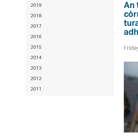
h
An 
2019
i
còr
2018
g
tur
2017
h
adh
2016
a
2015
’
Frida
b
2014
A
u
2013
c
a
2012
a
n
2011
d
n
a
a
i
c
m
h
i
a