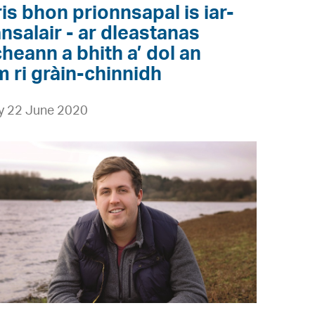
ris bhon prionnsapal is iar-
nsalair - ar dleastanas
cheann a bhith a’ dol an
m ri gràin-chinnidh
 22 June 2020