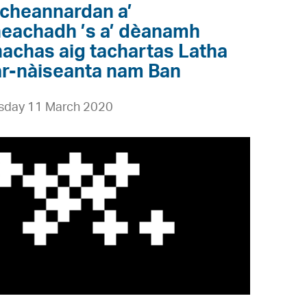
cheannardan a’
eachadh ’s a’ dèanamh
achas aig tachartas Latha
r-nàiseanta nam Ban
day 11 March 2020