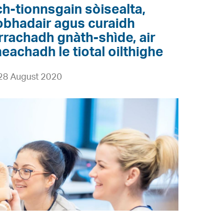
h-tionnsgain sòisealta,
obhadair agus curaidh
rrachadh gnàth-shìde, air
neachadh le tiotal oilthighe
 28 August 2020