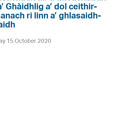
a’ Ghàidhlig a’ dol ceithir-
anach ri linn a’ ghlasaidh-
aidh
ay 15 October 2020