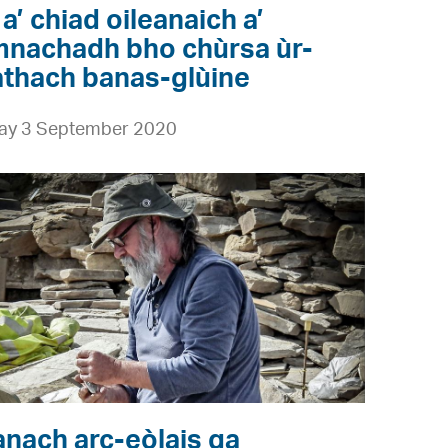
 a’ chiad oileanaich a’
nachadh bho chùrsa ùr-
thach banas-glùine
ay 3 September 2020
anach arc-eòlais ga